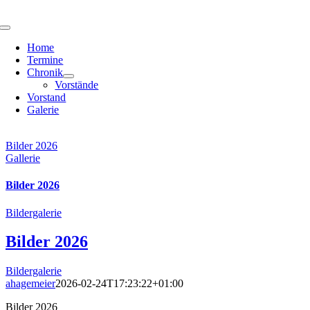
Zum
Inhalt
Toggle
springen
Navigation
Home
Termine
Chronik
Vorstände
Vorstand
Galerie
Bilder 2026
Gallerie
Bilder 2026
Bildergalerie
Bilder 2026
Bildergalerie
ahagemeier
2026-02-24T17:23:22+01:00
Bilder 2026